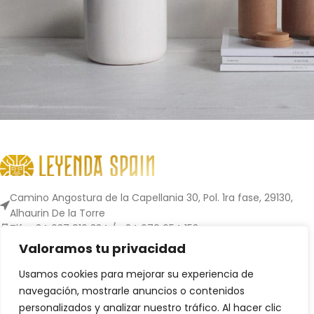
Potenti parturient parturie
Accessories
Camino Angostura de la Capellania 30, Pol. 1ra fase, 29130,
Alhaurin De la Torre
Tlf.: +34 637 916 334 / +34 670 654 153
info@leyendaspain.com
Valoramos tu privacidad
Usamos cookies para mejorar su experiencia de
CATEGORÍAS
navegación, mostrarle anuncios o contenidos
personalizados y analizar nuestro tráfico. Al hacer clic
LEGAL