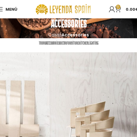
0
MENÚ
0.00
Accessories
Casa
Accessories
TODOS
ACCESSORIES
DECOR
FURNITURE
KITCHEN
LIGHTING