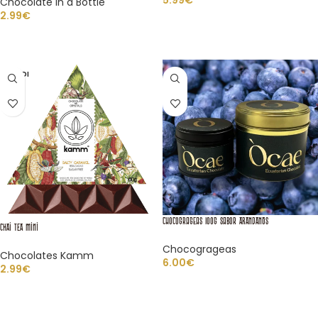
5.99
€
Chocolate in a Bottle
2.99
€
AÑADIR AL CARRITO
AÑADIR AL CARRITO
VENDI
DO
Chocogrageas 100g sabor ARANDANOS
CHAI TEA Mini
Chocogrageas
Chocolates Kamm
6.00
€
2.99
€
AÑADIR AL CARRITO
LEER MÁS