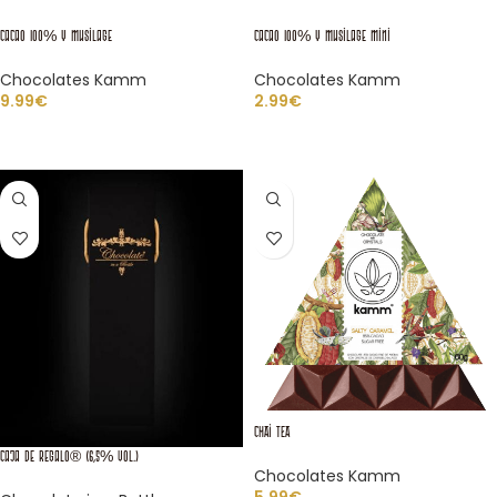
Cacao 100% y Musilage
Cacao 100% y Musilage Mini
Chocolates Kamm
Chocolates Kamm
9.99
€
2.99
€
AÑADIR AL CARRITO
LEER MÁS
CHAI TEA
Caja de regalo® (6,5% vol.)
Chocolates Kamm