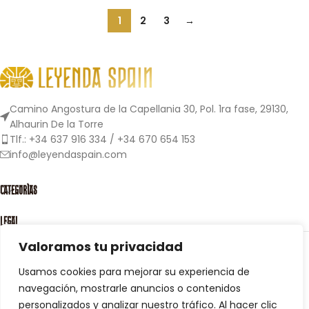
1
2
3
→
Camino Angostura de la Capellania 30, Pol. 1ra fase, 29130,
Alhaurin De la Torre
Tlf.: +34 637 916 334 / +34 670 654 153
info@leyendaspain.com
CATEGORÍAS
LEGAL
LEYENDA SPAIN
2023 CREADA POR
OKAWA ESTUDIO
.
Valoramos tu privacidad
Usamos cookies para mejorar su experiencia de
navegación, mostrarle anuncios o contenidos
personalizados y analizar nuestro tráfico. Al hacer clic