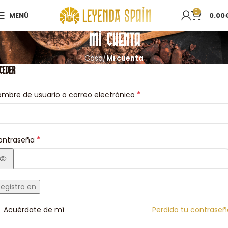
0
MENÚ
0.00
Mi cuenta
Casa
Mi cuenta
CEDER
*
mbre de usuario o correo electrónico
*
ontraseña
Registro en
Acuérdate de mí
Perdido tu contrase