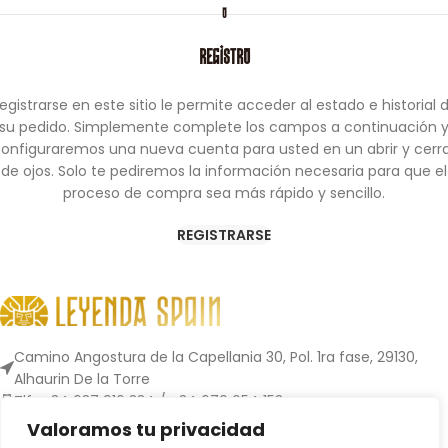
O
REGISTRO
egistrarse en este sitio le permite acceder al estado e historial 
su pedido. Simplemente complete los campos a continuación 
onfiguraremos una nueva cuenta para usted en un abrir y cerr
de ojos. Solo te pediremos la información necesaria para que el
proceso de compra sea más rápido y sencillo.
REGISTRARSE
Camino Angostura de la Capellania 30, Pol. 1ra fase, 29130,
Alhaurin De la Torre
Tlf.: +34 637 916 334 / +34 670 654 153
info@leyendaspain.com
Valoramos tu privacidad