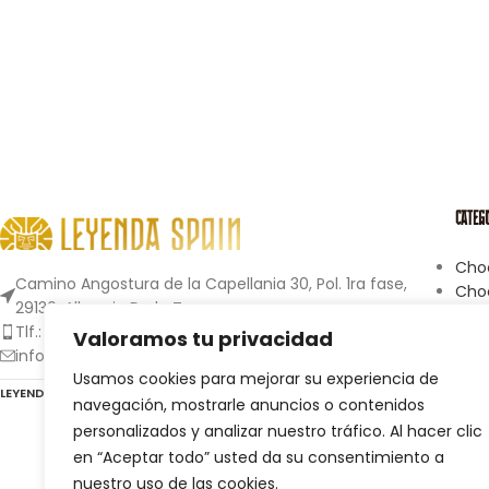
CATEG
Choc
Camino Angostura de la Capellania 30, Pol. 1ra fase,
Cho
29130, Alhaurin De la Torre
Cho
Tlf.: +34 637 916 334 / +34 670 654 153
Valoramos tu privacidad
info@leyendaspain.com
Usamos cookies para mejorar su experiencia de
LEYENDA SPAIN
2023 CREADA POR
OKAWA ESTUDIO
.
navegación, mostrarle anuncios o contenidos
personalizados y analizar nuestro tráfico. Al hacer clic
en “Aceptar todo” usted da su consentimiento a
nuestro uso de las cookies.