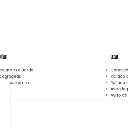
ORÍAS
LEGAL
olate in a Bottle
Condici
cogrageas
Política
colates Kamm
Política
Aviso leg
Aviso de