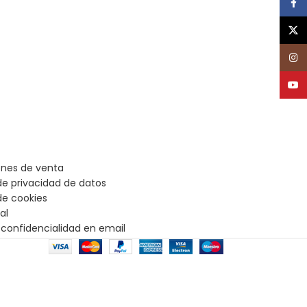
Face
X
Inst
YouT
ones de venta
 de privacidad de datos
 de cookies
al
 confidencialidad en email