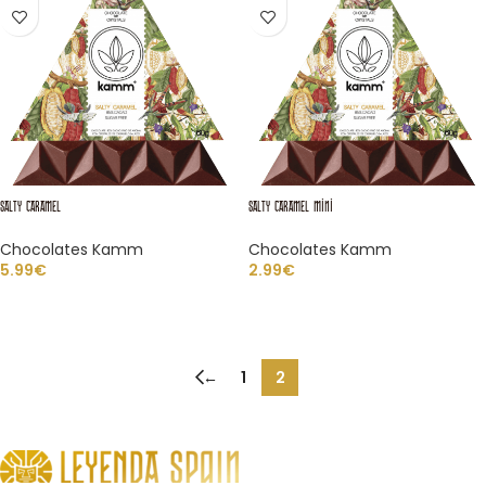
SALTY CARAMEL
SALTY CARAMEL Mini
Chocolates Kamm
Chocolates Kamm
5.99
€
2.99
€
AÑADIR AL CARRITO
LEER MÁS
←
1
2