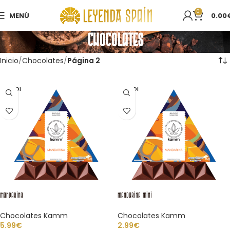
0
MENÚ
0.00
Chocolates
Inicio
Chocolates
Página 2
VENDI
VENDI
DO
DO
Mandarina
Mandarina Mini
Chocolates Kamm
Chocolates Kamm
5.99
€
2.99
€